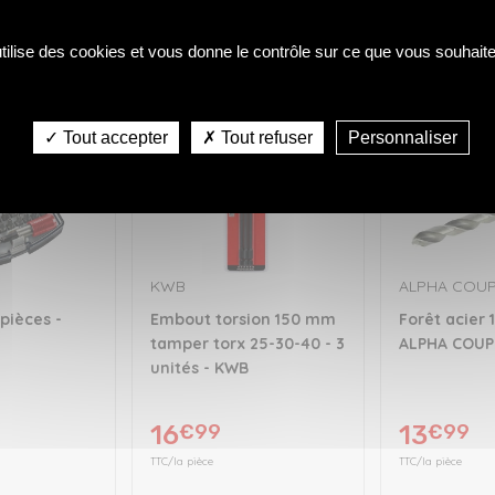
utilise des cookies et vous donne le contrôle sur ce que vous souhaite
✓ Tout accepter
✗ Tout refuser
Personnaliser
KWB
ALPHA COU
pièces -
Embout torsion 150 mm
Forêt acier
tamper torx 25-30-40 - 3
ALPHA COUP
unités - KWB
16
€99
13
€99
TTC/la pièce
TTC/la pièce