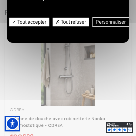
mortiers
&
Chevilles & fixations
(1)
électroportatif
&
Spoterie
robinetterie
Peinture
Aménagement
Matériaux & Gros œuvre
&
Mosaique
gaines
Chevilles
& enduit
Meubles
Décoration
dressing &
Arrosage
Fenêtres
Lavabos & vasques
(45)
bétons
Produits populaires
Vannes
&
à effets
Lame
de salle
textile
placard
&
& baies
Batteries
Éclairage
Rangement
Meubles de salle de bain
(31)
Électricité
&
fixations
terrasse
de bain
gestion
Panneau
&
Equipement
intérieur
&
robinet
Miroirs
(19)
et clin
de l'eau
✓ Tout accepter
✗ Tout refuser
Personnaliser
Sables,
décoratif
chargeurs
TV et
accessoires
Peintures
Stores &
Rangement
Portes
d'arrêt
bardage
graviers
&
Éclairage
Miroirs & éclairage salle de bain
(35)
média
de cuisine
Clous
extérieures
Robinetterie
protections
atelier &
d'intérieur
Éclairage
&
lambris
&
salle de
solaires
garage
Clôtures &
et
Objets décoratifs
(3)
Machines
extérieur
agrégats
pvc
Étanchéité
pointes
Panneaux &
bain
occultation
extérieur
Plomberie
d'atelier &
Cheminement
Meuble
Bois :
Panneau à carreler & produit de pose
(2)
plomberie
contreplaqués
accessoires
& finition
de
protection
Barres à
Rangement
Réglette
Paroi de douche & receveur de douche
(95)
Armatures
Carrelage
cuisine
Gonds,
& finition
Paroi de
rideaux &
intérieur
Terrasses
Portes
Fenêtre - porte & escalier
et tube
& treillis &
Poignées & boutons de porte
(10)
Évacuation &
&
crochets
Tablettes
douche
accessoires
& sols
de
Aspirateurs
Tableaux
ferrraillage
assainissement
façade
& pitons
&
&
extérieurs
garage
Sol
Rangement & accessoires de cuisine
(1)
&
&
Métal :
Peinture & Droguerie
Éclairage
de
plateaux
receveur
vinyle &
nettoyage
protection
protection
Tapis &
Rangement intérieur
(5)
chantier
cuisine
de
Coffrage &
parquet
électrique
Vidage
Chaînes,
&
paillassons
Aménagement
Portails
&
Robinetterie salle de bain
(158)
douche
Revêtements sol & mur
soutènement
&
câbles
rénovation
Tasseau
paysager
Mesure
technique
Tapis & paillassons
(1)
siphons
&
-
Accessoires
&
Rallonge
Objets
Motorisation
sangles
moulure
Lavabos
Bois & Panneaux
Chimie
& finitions
Vannes & robinet d'arrêt
(1)
traçage
&
Aérosols
décoratifs
Terre &
& contrôle
Éclairage
-
&
du
sol
enrouleur
Chasse
&
terreau
d'accès
Vidage & siphons
(7)
décoratif
corniche
vasques
bâtiment
& piles
d'eau &
Quincaillerie
colorant
&
Salle de bain
Abrasifs &
Miroirs
WC & lave-mains
(76)
WC
d'ameublement
semis
Panneau
consommables
ODREA
Verrière &
Lampes &
Éclairage intérieur
(2)
technique
& platines &
Bois
Baignoires
Toiture &
à
Domotique
Préparation
aménagement
Cuisine
baladeuses
Cadres &
équerre
extérieur
& balnéo
Colonne de douche avec robinetterie Nanka
accessoires
carreler
Étagères & rayonnages
(3)
&
&
Serres,
intérieur
Soudure
affichage
traité
&
appareils
Chauffe-
réparation
pots &
thermostatique - ODREA
Évacuation & assainissement
(1)
Décoration & Intérieur
produit
connectés
eau &
Profilés
des
Miroirs &
jardinières
Plâtrerie
Escalier
Éviers & robinetterie
(2)
Établis &
de pose
Décoration
accessoires